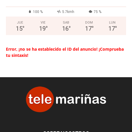
100 %
5.7kmh
75 %
JUE
VIE
SAB
DOM
LUN
15
°
19
°
16
°
17
°
17
°
Error, ¡no se ha establecido el ID del anuncio! ¡Comprueba
tu sintaxis!