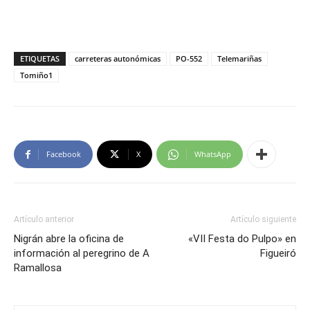
ETIQUETAS
carreteras autonómicas
PO-552
Telemariñas
Tomiño1
Facebook
X
WhatsApp
Artículo anterior
Artículo siguiente
Nigrán abre la oficina de
«VII Festa do Pulpo» en
información al peregrino de A
Figueiró
Ramallosa