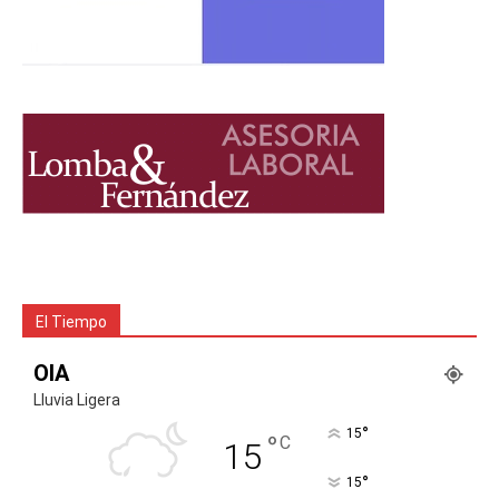
El Tiempo
OIA
Lluvia Ligera
°
15
°
C
15
°
15