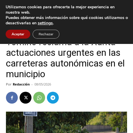
Utilizamos cookies para ofrecerte la mejor experiencia en
nuestra web.
Puedes obtener más información sobre qué cookies utilizamos o
Inicio
Tomiño
desactivarlas en
settings
.
Tomiño
Aceptar
Rechazar
Tomiño reclama a la Xunta
actuaciones urgentes en las
carreteras autonómicas en el
municipio
Por
Redacción
-
08/05/2026