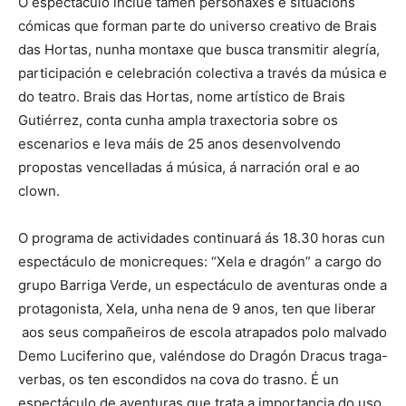
O espectáculo inclúe tamén personaxes e situacións
cómicas que forman parte do universo creativo de Brais
das Hortas, nunha montaxe que busca transmitir alegría,
participación e celebración colectiva a través da música e
do teatro. Brais das Hortas, nome artístico de Brais
Gutiérrez, conta cunha ampla traxectoria sobre os
escenarios e leva máis de 25 anos desenvolvendo
propostas vencelladas á música, á narración oral e ao
clown.
O programa de actividades continuará ás 18.30 horas cun
espectáculo de monicreques: “Xela e dragón” a cargo do
grupo Barriga Verde, un espectáculo de aventuras onde a
protagonista, Xela, unha nena de 9 anos, ten que liberar
aos seus compañeiros de escola atrapados polo malvado
Demo Luciferino que, valéndose do Dragón Dracus traga-
verbas, os ten escondidos na cova do trasno. É un
espectáculo de aventuras que trata a importancia do uso