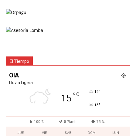
El Tiempo
OIA
Lluvia Ligera
°
15
°
C
15
°
15
100 %
5.7kmh
75 %
JUE
VIE
SAB
DOM
LUN