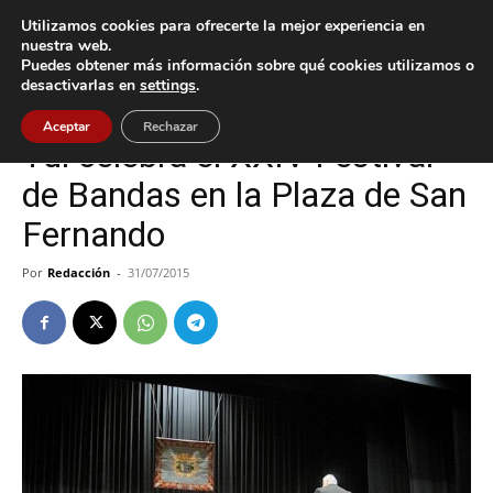
Utilizamos cookies para ofrecerte la mejor experiencia en
nuestra web.
Puedes obtener más información sobre qué cookies utilizamos o
Inicio
Tui
desactivarlas en
settings
.
Tui
Aceptar
Rechazar
Tui celebra el XXIV Festival
de Bandas en la Plaza de San
Fernando
Por
Redacción
-
31/07/2015