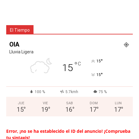
El Tiempo
OIA
Lluvia Ligera
°
15
°
C
15
°
15
100 %
5.7kmh
75 %
JUE
VIE
SAB
DOM
LUN
15
°
19
°
16
°
17
°
17
°
Error, ¡no se ha establecido el ID del anuncio! ¡Comprueba
tu sintaxis!