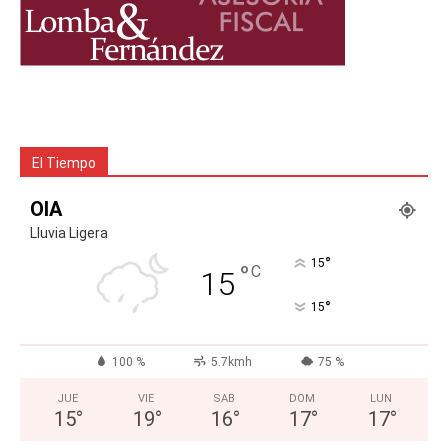
El Tiempo
OIA
Lluvia Ligera
°
15
°
C
15
°
15
100 %
5.7kmh
75 %
JUE
VIE
SAB
DOM
LUN
15
°
19
°
16
°
17
°
17
°