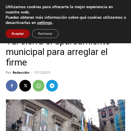
Utilizamos cookies para ofrecerte la mejor experiencia en
nuestra web.
Puedes obtener más información sobre qué cookies utilizamos o
Inicio
Tui
desactivarlas en
settings
.
Tui
Aceptar
Rechazar
Tui cierra el aparcamiento
municipal para arreglar el
firme
Por
Redacción
-
15/12/2015