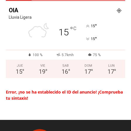
OIA
Lluvia Ligera
°
15
°
C
15
°
15
100 %
5.7kmh
75 %
JUE
VIE
SAB
DOM
LUN
15
°
19
°
16
°
17
°
17
°
Error, ¡no se ha establecido el ID del anuncio! ¡Comprueba
tu sintaxis!