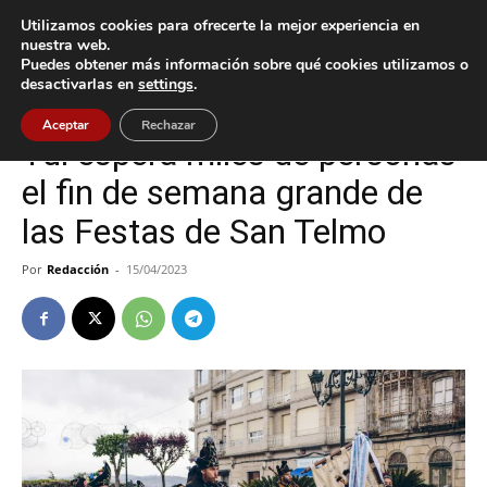
Utilizamos cookies para ofrecerte la mejor experiencia en
nuestra web.
Puedes obtener más información sobre qué cookies utilizamos o
Inicio
Cultura / Ocio
desactivarlas en
settings
.
Cultura / Ocio
Tui
Aceptar
Rechazar
Tui espera miles de personas
el fin de semana grande de
las Festas de San Telmo
Por
Redacción
-
15/04/2023