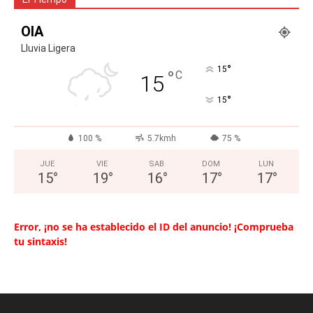
OIA
Lluvia Ligera
°
15
°
C
15
°
15
100 %
5.7kmh
75 %
JUE
VIE
SAB
DOM
LUN
15
°
19
°
16
°
17
°
17
°
Error, ¡no se ha establecido el ID del anuncio! ¡Comprueba
tu sintaxis!