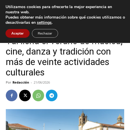
Utilizamos cookies para ofrecerte la mejor experiencia en
nuestra web.
Puedes obtener más información sobre qué cookies utilizamos o
Inicio
Cultura / Ocio
desactivarlas en
settings
.
Cultura / Ocio
Tui
Aceptar
Rechazar
Tui llena el verano de música,
cine, danza y tradición con
más de veinte actividades
culturales
Por
Redacción
-
21/06/2026