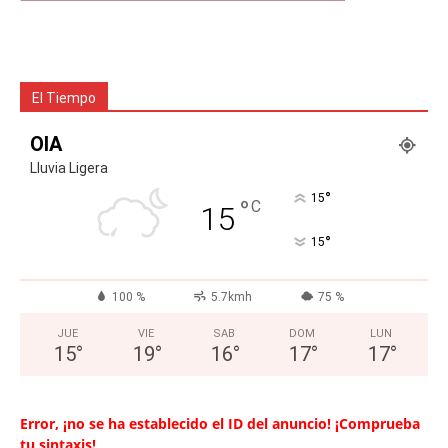
El Tiempo
OIA
Lluvia Ligera
°
15
°
C
15
°
15
100 %
5.7kmh
75 %
JUE
VIE
SAB
DOM
LUN
15
°
19
°
16
°
17
°
17
°
Error, ¡no se ha establecido el ID del anuncio! ¡Comprueba
tu sintaxis!