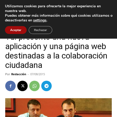
Utilizamos cookies para ofrecerte la mejor experiencia en
nuestra web.
Puedes obtener más información sobre qué cookies utilizamos o
Inicio
Tui
desactivarlas en
settings
.
Tui
Aceptar
Rechazar
Tui presentó una nueva
aplicación y una página web
destinadas a la colaboración
ciudadana
Por
Redacción
-
07/08/2015