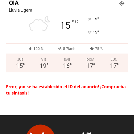
OIA
Lluvia Ligera
°
15
°
C
15
°
15
100 %
5.7kmh
75 %
JUE
VIE
SAB
DOM
LUN
15
°
19
°
16
°
17
°
17
°
Error, ¡no se ha establecido el ID del anuncio! ¡Comprueba
tu sintaxis!