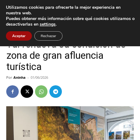
Utilizamos cookies para ofrecerte la mejor experiencia en
nuestra web.
Puedes obtener más información sobre qué cookies utilizamos o
Inicio
Cultura / Ocio
desactivarlas en
settings
.
Cultura / Ocio
Tui
Aceptar
Rechazar
Tui renueva su condición de
zona de gran afluencia
turística
Por
Aninha
-
01/06/2026