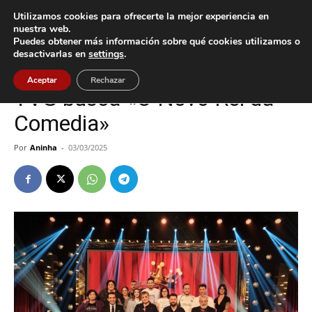
Utilizamos cookies para ofrecerte la mejor experiencia en
nuestra web.
Puedes obtener más información sobre qué cookies utilizamos o
Inicio
Cultura / Ocio
desactivarlas en
settings
.
Cultura / Ocio
Oia
Aceptar
Rechazar
TVG busca «O Novo Rei da
Comedia»
Por
Aninha
-
03/03/2025