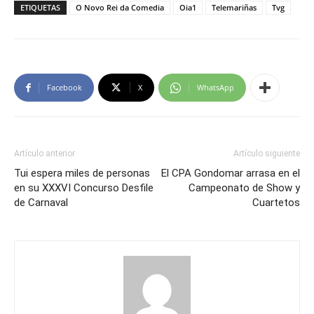
ETIQUETAS
O Novo Rei da Comedia
Oia1
Telemariñas
Tvg
Facebook
X
WhatsApp
Artículo anterior
Artículo siguiente
Tui espera miles de personas
El CPA Gondomar arrasa en el
en su XXXVI Concurso Desfile
Campeonato de Show y
de Carnaval
Cuartetos