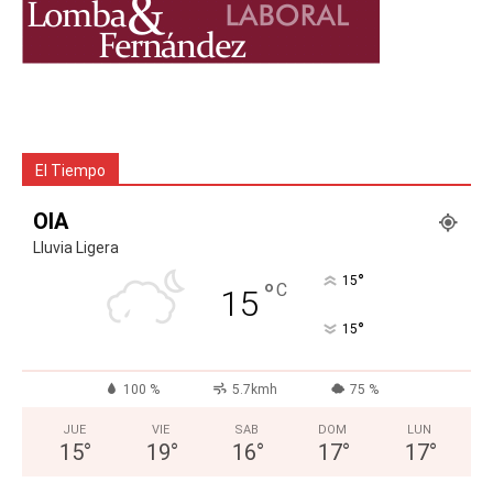
El Tiempo
OIA
Lluvia Ligera
°
15
°
C
15
°
15
100 %
5.7kmh
75 %
JUE
VIE
SAB
DOM
LUN
15
°
19
°
16
°
17
°
17
°