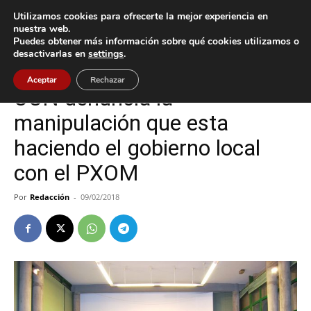
Utilizamos cookies para ofrecerte la mejor experiencia en
nuestra web.
Puedes obtener más información sobre qué cookies utilizamos o
Inicio
Nigrán
desactivarlas en
settings
.
Nigrán
Política
Aceptar
Rechazar
UCN denuncia la
manipulación que esta
haciendo el gobierno local
con el PXOM
Por
Redacción
-
09/02/2018