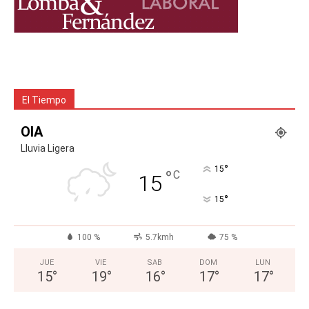
El Tiempo
OIA
Lluvia Ligera
°
15
°
C
15
°
15
100 %
5.7kmh
75 %
JUE
VIE
SAB
DOM
LUN
15
°
19
°
16
°
17
°
17
°