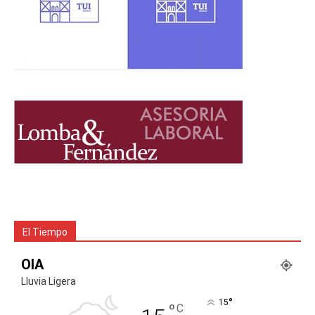
El Tiempo
OIA
Lluvia Ligera
°
15
°
C