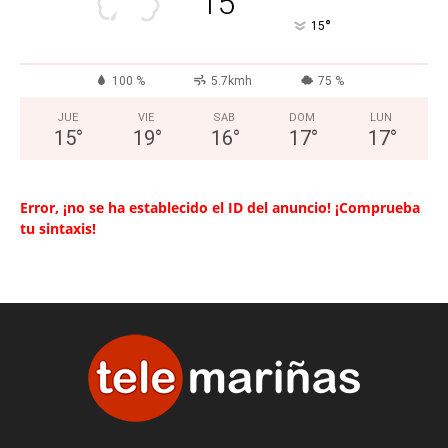
15
°
15
100 %
5.7kmh
75 %
JUE
VIE
SAB
DOM
LUN
15
°
19
°
16
°
17
°
17
°
Error, ¡no se ha establecido el ID del anuncio! ¡Comprueba
tu sintaxis!