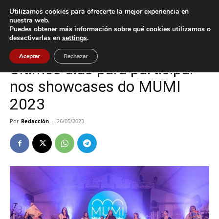
Utilizamos cookies para ofrecerte la mejor experiencia en
nuestra web.
Puedes obtener más información sobre qué cookies utilizamos o
Inicio
Cultura / Ocio
desactivarlas en
settings
.
Cultura / Ocio
Tui
Aceptar
Rechazar
Últimos días para participar
nos showcases do MUMI
2023
Por
Redacción
-
26/05/2023