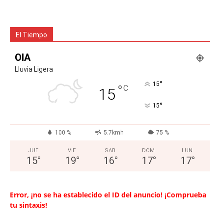
El Tiempo
OIA
Lluvia Ligera
°
15
°
C
15
°
15
100 %
5.7kmh
75 %
JUE
VIE
SAB
DOM
LUN
15
°
19
°
16
°
17
°
17
°
Error, ¡no se ha establecido el ID del anuncio! ¡Comprueba
tu sintaxis!