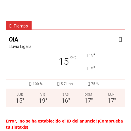
El Tiempo
OIA
Lluvia Ligera
°
15
°
C
15
°
15
100 %
5.7kmh
75 %
JUE
VIE
SAB
DOM
LUN
15
°
19
°
16
°
17
°
17
°
Error, ¡no se ha establecido el ID del anuncio! ¡Comprueba
tu sintaxis!