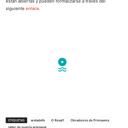
están abiertas y pueden formalizarse a través del
siguiente
enlace
.
ETIQUETAS
areladefe
O Rosal1
Obradoiros de Primavera
taller de joyería artesanal