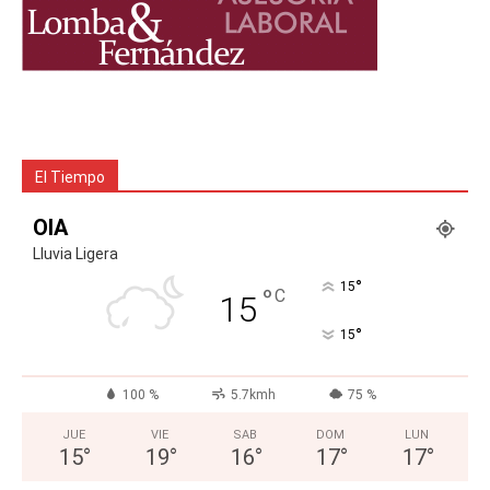
El Tiempo
OIA
Lluvia Ligera
°
15
°
C
15
°
15
100 %
5.7kmh
75 %
JUE
VIE
SAB
DOM
LUN
15
°
19
°
16
°
17
°
17
°