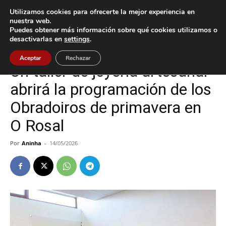
Utilizamos cookies para ofrecerte la mejor experiencia en
nuestra web.
Puedes obtener más información sobre qué cookies utilizamos o
Inicio
Cultura / Ocio
desactivarlas en
settings
.
Cultura / Ocio
O Rosal
Aceptar
Rechazar
Un taller de joyería artesanal
abrirá la programación de los
Obradoiros de primavera en
O Rosal
Por
Aninha
-
14/05/2026