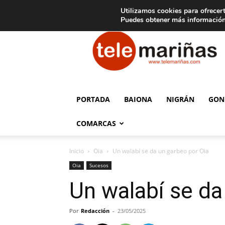
C
15
Aviso legal
Tarifas de publicidad
Oia
Utilizamos cookies para ofrecert
Puedes obtener más información
Telemariñas
PORTADA
BAIONA
NIGRÁN
GON
COMARCAS
Inicio
Oia
Un walabí se da un garbeo por Oia
Oia
Sucesos
Un walabí se da
Por
Redacción
-
23/05/2025