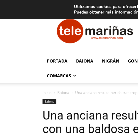
C
15
Aviso legal
Tarifas de publicidad
Oia
Utilizamos cookies para ofrecert
Puedes obtener más información
Telemariñas
PORTADA
BAIONA
NIGRÁN
GON
COMARCAS
Inicio
Baiona
Una anciana resulta herida tras trop
Baiona
Una anciana result
con una baldosa 