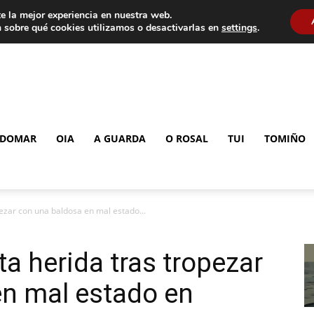
e la mejor experiencia en nuestra web.
 sobre qué cookies utilizamos o desactivarlas en
settings
.
DOMAR
OIA
A GUARDA
O ROSAL
TUI
TOMIÑO
ezar con una baldosa en mal estado...
a herida tras tropezar
en mal estado en