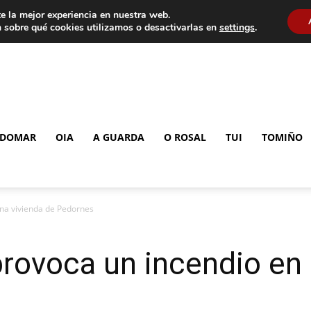
e la mejor experiencia en nuestra web.
 sobre qué cookies utilizamos o desactivarlas en
settings
.
DOMAR
OIA
A GUARDA
O ROSAL
TUI
TOMIÑO
na vivienda de Pedornes
rovoca un incendio en 