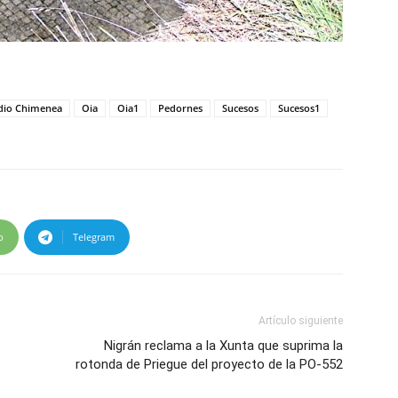
dio Chimenea
Oia
Oia1
Pedornes
Sucesos
Sucesos1
p
Telegram
Artículo siguiente
Nigrán reclama a la Xunta que suprima la
rotonda de Priegue del proyecto de la PO-552