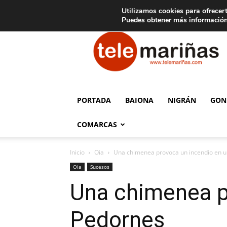
C
15
Aviso legal
Tarifas de publicidad
Oia
Utilizamos cookies para ofrecert
Puedes obtener más información
Telemariñas
PORTADA
BAIONA
NIGRÁN
GON
COMARCAS
Inicio
Oia
Una chimenea provoca un incendio en u
Oia
Sucesos
Una chimenea p
Pedornes