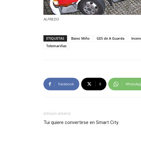
ALFREDO
ETIQUETAS
Baixo Miño
GES de A Guarda
Incen
Telemariñas
Facebook
X
WhatsAp
Artículo anterior
Tui quiere convertirse en Smart City