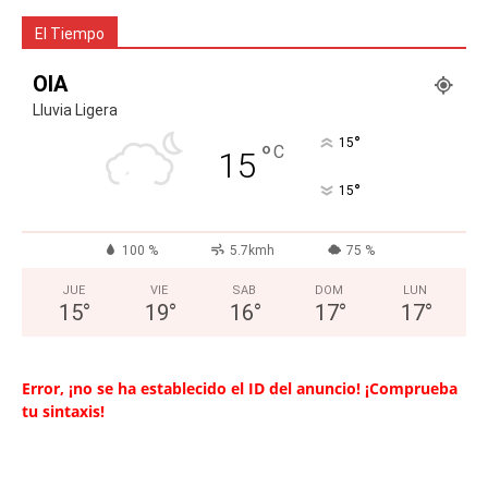
El Tiempo
OIA
Lluvia Ligera
°
15
°
C
15
°
15
100 %
5.7kmh
75 %
JUE
VIE
SAB
DOM
LUN
15
°
19
°
16
°
17
°
17
°
Error, ¡no se ha establecido el ID del anuncio! ¡Comprueba
tu sintaxis!