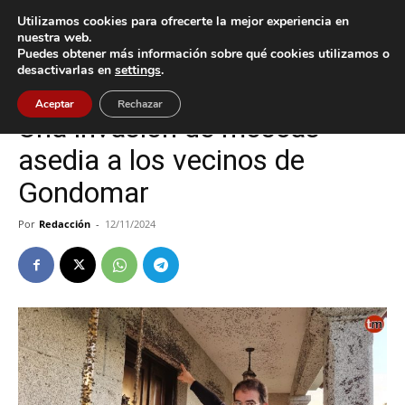
Utilizamos cookies para ofrecerte la mejor experiencia en
nuestra web.
Puedes obtener más información sobre qué cookies utilizamos o
Inicio
Gondomar
desactivarlas en
settings
.
Gondomar
Sucesos
Aceptar
Rechazar
Una invasión de moscas
asedia a los vecinos de
Gondomar
Por
Redacción
-
12/11/2024