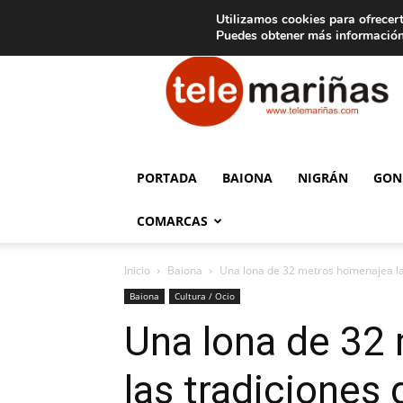
C
15
Aviso legal
Tarifas de publicidad
Oia
Utilizamos cookies para ofrecert
Puedes obtener más información
Telemariñas
PORTADA
BAIONA
NIGRÁN
GON
COMARCAS
Inicio
Baiona
Una lona de 32 metros homenajea la hi
Baiona
Cultura / Ocio
Una lona de 32 
las tradiciones