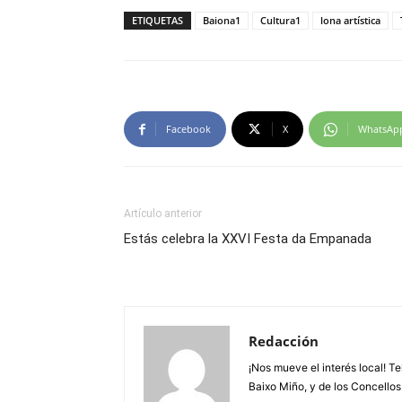
ETIQUETAS
Baiona1
Cultura1
lona artística
Facebook
X
WhatsAp
Artículo anterior
Estás celebra la XXVI Festa da Empanada
Redacción
¡Nos mueve el interés local! T
Baixo Miño, y de los Concellos