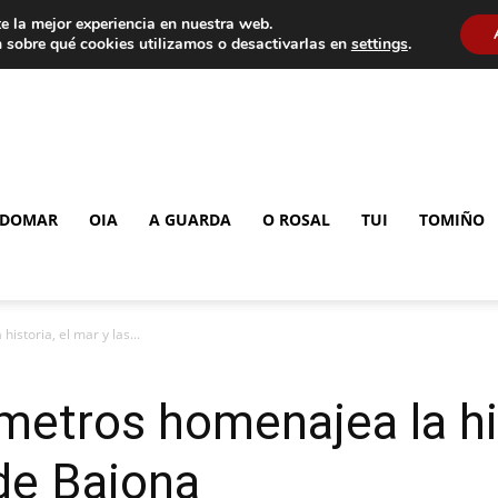
e la mejor experiencia en nuestra web.
 sobre qué cookies utilizamos o desactivarlas en
settings
.
DOMAR
OIA
A GUARDA
O ROSAL
TUI
TOMIÑO
storia, el mar y las...
metros homenajea la his
 de Baiona