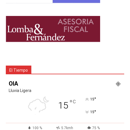
El Tiempo
OIA
Lluvia Ligera
°
15
°
C
15
°
15
100 %
5.7kmh
75 %