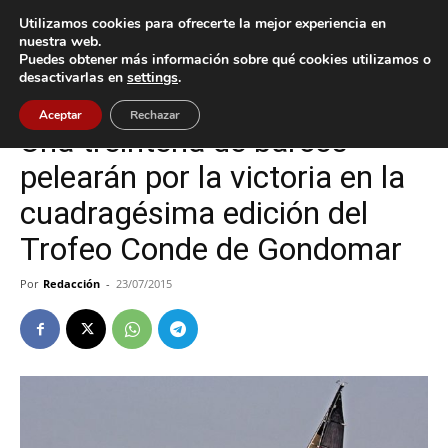
Utilizamos cookies para ofrecerte la mejor experiencia en
nuestra web.
Puedes obtener más información sobre qué cookies utilizamos o
Inicio
Baiona
desactivarlas en
settings
.
Baiona
Aceptar
Rechazar
Una treintena de barcos
pelearán por la victoria en la
cuadragésima edición del
Trofeo Conde de Gondomar
Por
Redacción
-
23/07/2015