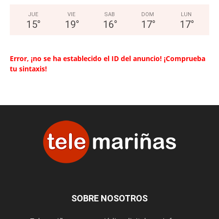
JUE
VIE
SAB
DOM
LUN
15
°
19
°
16
°
17
°
17
°
Error, ¡no se ha establecido el ID del anuncio! ¡Comprueba
tu sintaxis!
SOBRE NOSOTROS