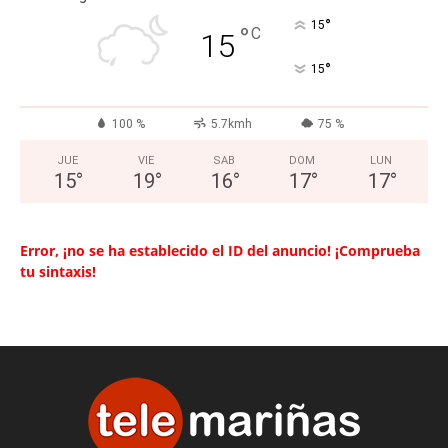
°
15
°
C
15
°
15
100 %
5.7kmh
75 %
JUE
VIE
SAB
DOM
LUN
15
°
19
°
16
°
17
°
17
°
Error, ¡no se ha establecido el ID del anuncio! ¡Comprueba
tu sintaxis!