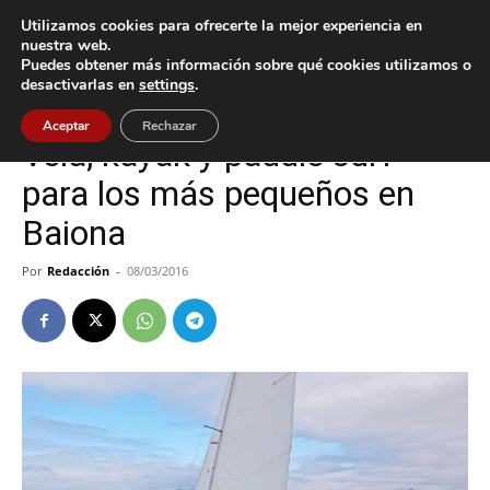
Utilizamos cookies para ofrecerte la mejor experiencia en
nuestra web.
Puedes obtener más información sobre qué cookies utilizamos o
Inicio
Baiona
desactivarlas en
settings
.
Baiona
Deportes
Aceptar
Rechazar
Vela, kayak y paddle surf
para los más pequeños en
Baiona
Por
Redacción
-
08/03/2016