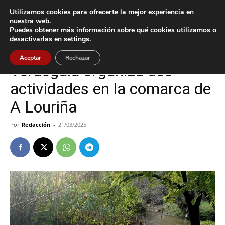
Utilizamos cookies para ofrecerte la mejor experiencia en
nuestra web.
Puedes obtener más información sobre qué cookies utilizamos o
Inicio
Cultura / Ocio
desactivarlas en
settings
.
Cultura / Ocio
O Porriño
Aceptar
Rechazar
Verdegaia organiza dos
actividades en la comarca de
A Louriña
Por
Redacción
-
21/03/2025