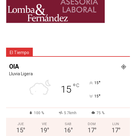
El Tiempo
OIA
Lluvia Ligera
°
15
°
C
15
°
15
100 %
5.7kmh
75 %
JUE
VIE
SAB
DOM
LUN
15
°
19
°
16
°
17
°
17
°