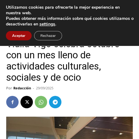
Utilizamos cookies para ofrecerte la mejor experiencia en
nuestra web.
Puedes obtener más información sobre qué cookies utilizamos o
Inicio
Cultura / Ocio
desactivarlas en
settings
.
Cultura / Ocio
Vigo
Aceptar
Rechazar
Vialia Vigo celebra octubre
con un mes lleno de
actividades culturales,
sociales y de ocio
Por
Redacción
-
29/09/2025