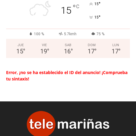
°
15
°
C
15
°
15
100 %
5.7kmh
75 %
JUE
VIE
SAB
DOM
LUN
15
°
19
°
16
°
17
°
17
°
Error, ¡no se ha establecido el ID del anuncio! ¡Comprueba
tu sintaxis!