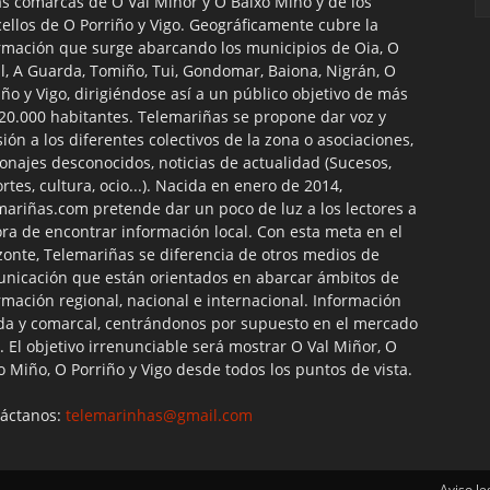
as comarcas de O Val Miñor y O Baixo Miño y de los
ellos de O Porriño y Vigo. Geográficamente cubre la
rmación que surge abarcando los municipios de Oia, O
l, A Guarda, Tomiño, Tui, Gondomar, Baiona, Nigrán, O
iño y Vigo, dirigiéndose así a un público objetivo de más
20.000 habitantes. Telemariñas se propone dar voz y
sión a los diferentes colectivos de la zona o asociaciones,
onajes desconocidos, noticias de actualidad (Sucesos,
rtes, cultura, ocio...). Nacida en enero de 2014,
mariñas.com pretende dar un poco de luz a los lectores a
ora de encontrar información local. Con esta meta en el
zonte, Telemariñas se diferencia de otros medios de
nicación que están orientados en abarcar ámbitos de
rmación regional, nacional e internacional. Información
da y comarcal, centrándonos por supuesto en el mercado
l. El objetivo irrenunciable será mostrar O Val Miñor, O
o Miño, O Porriño y Vigo desde todos los puntos de vista.
áctanos:
telemarinhas@gmail.com
Aviso le