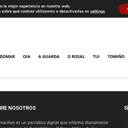
e la mejor experiencia en nuestra web.
 sobre qué cookies utilizamos o desactivarlas en
settings
.
DOMAR
OIA
A GUARDA
O ROSAL
TUI
TOMIÑO
BRE NOSOTROS
S
mariñas es un periódico digital que informa diariamente