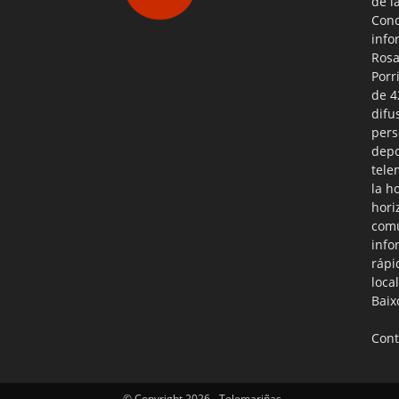
de l
Conc
info
Rosa
Porr
de 4
difu
pers
depo
tele
la h
hori
comu
info
rápi
loca
Baix
Cont
© Copyright 2026 - Telemariñas