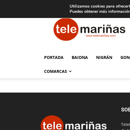
C
15
Aviso legal
Tarifas de publicidad
Oia
Utilizamos cookies para ofrecert
Puedes obtener más información
Telemariñas
PORTADA
BAIONA
NIGRÁN
GON
COMARCAS
SO
Tele