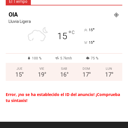
El Tiempo
OIA
Lluvia Ligera
°
15
°
C
15
°
15
100 %
5.7kmh
75 %
JUE
VIE
SAB
DOM
LUN
15
°
19
°
16
°
17
°
17
°
Error, ¡no se ha establecido el ID del anuncio! ¡Comprueba
tu sintaxis!