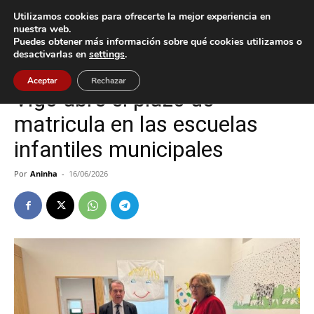
Utilizamos cookies para ofrecerte la mejor experiencia en
nuestra web.
Puedes obtener más información sobre qué cookies utilizamos o
Inicio
Cultura / Ocio
desactivarlas en
settings
.
Cultura / Ocio
Vigo
Aceptar
Rechazar
Vigo abre el plazo de
matricula en las escuelas
infantiles municipales
Por
Aninha
-
16/06/2026