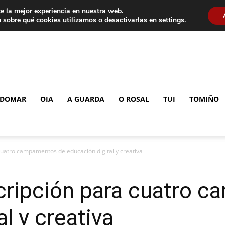
e la mejor experiencia en nuestra web.
 sobre qué cookies utilizamos o desactivarlas en
settings
.
DOMAR
OIA
A GUARDA
O ROSAL
TUI
TOMIÑO
 cuatro campamentos de educación digital y creativa
scripción para cuatro
l y creativa