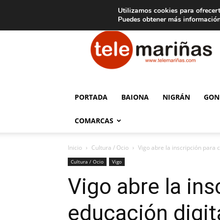
C
15
Aviso legal
Tarifas de publicidad
Oia
Utilizamos cookies para ofrecert
Puedes obtener más información
Telemariñas
PORTADA
BAIONA
NIGRÁN
GON
COMARCAS
Inicio
Cultura / Ocio
Vigo abre la inscripción para
Cultura / Ocio
Vigo
Vigo abre la in
educación digita