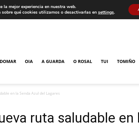
e la mejor experiencia en nuestra web.
 sobre qué cookies utilizamos o desactivarlas en
settings
.
DOMAR
OIA
A GUARDA
O ROSAL
TUI
TOMIÑO
dable en la Senda Azul del Lagares
ueva ruta saludable en 