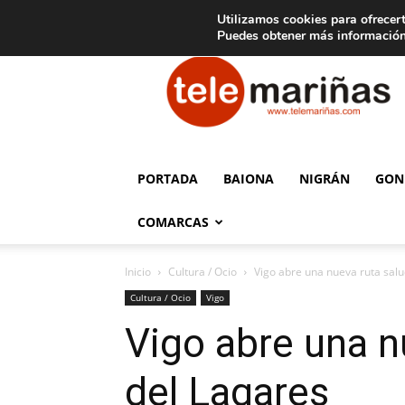
C
15
Aviso legal
Tarifas de publicidad
Oia
Utilizamos cookies para ofrecert
Puedes obtener más información
Telemariñas
PORTADA
BAIONA
NIGRÁN
GON
COMARCAS
Inicio
Cultura / Ocio
Vigo abre una nueva ruta salu
Cultura / Ocio
Vigo
Vigo abre una n
del Lagares