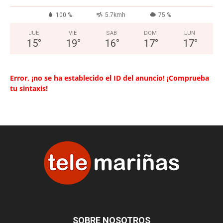
100 %
5.7kmh
75 %
JUE
VIE
SAB
DOM
LUN
15
°
19
°
16
°
17
°
17
°
Error, ¡no se ha establecido el ID del anuncio! ¡Comprueba
tu sintaxis!
SOBRE NOSOTROS