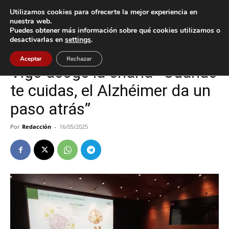
Utilizamos cookies para ofrecerte la mejor experiencia en
nuestra web.
Puedes obtener más información sobre qué cookies utilizamos o
Inicio
Cultura / Ocio
desactivarlas en
settings
.
Cultura / Ocio
Vigo
Aceptar
Rechazar
Vigo acoge la charla “Cuando
te cuidas, el Alzhéimer da un
paso atrás”
Por
Redacción
-
16/05/2025