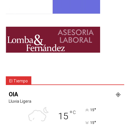
El Tiempo
OIA
Lluvia Ligera
°
15
°
C
15
°
15