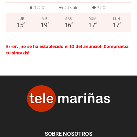
100 %
5.7kmh
75 %
JUE
VIE
SAB
DOM
LUN
15
°
19
°
16
°
17
°
17
°
Error, ¡no se ha establecido el ID del anuncio! ¡Comprueba
tu sintaxis!
SOBRE NOSOTROS