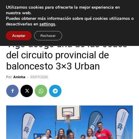
Utilizamos cookies para ofrecerte la mejor experiencia en
nuestra web.
Puedes obtener más información sobre qué cookies utilizamos o
Inicio
Deportes
desactivarlas en
settings
.
Deportes
Vigo
Aceptar
Rechazar
Vigo acoge una de las sedes
del circuito provincial de
baloncesto 3×3 Urban
Por
Aninha
-
03/07/2026