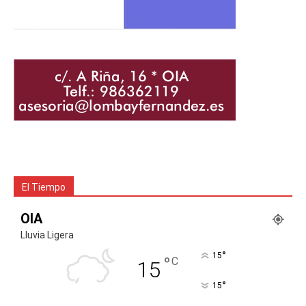
El Tiempo
OIA
Lluvia Ligera
°
15
°
C
15
°
15