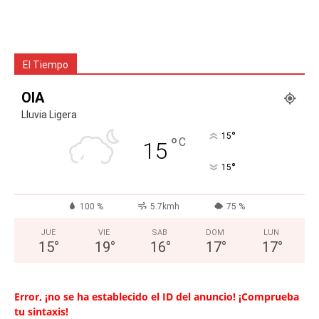
El Tiempo
OIA
Lluvia Ligera
°
15
°
C
15
°
15
100 %
5.7kmh
75 %
JUE
VIE
SAB
DOM
LUN
15
°
19
°
16
°
17
°
17
°
Error, ¡no se ha establecido el ID del anuncio! ¡Comprueba
tu sintaxis!