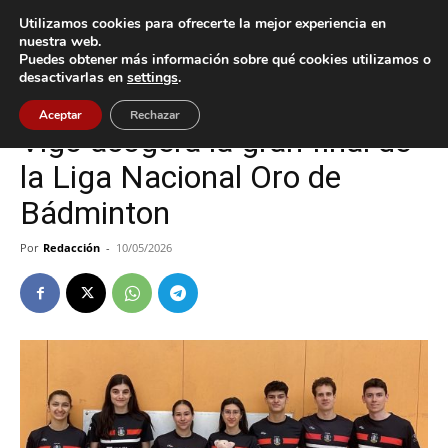
Utilizamos cookies para ofrecerte la mejor experiencia en
nuestra web.
Puedes obtener más información sobre qué cookies utilizamos o
Inicio
Deportes
desactivarlas en
settings
.
Deportes
Vigo
Aceptar
Rechazar
Vigo acogerá la gran final de
la Liga Nacional Oro de
Bádminton
Por
Redacción
-
10/05/2026