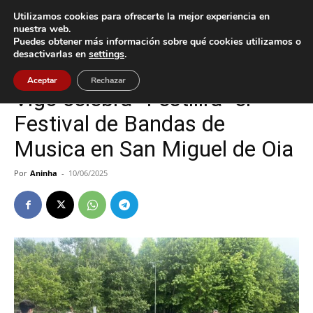
Utilizamos cookies para ofrecerte la mejor experiencia en
nuestra web.
Puedes obtener más información sobre qué cookies utilizamos o
Inicio
Cultura / Ocio
desactivarlas en
settings
.
Cultura / Ocio
Vigo
Aceptar
Rechazar
Vigo celebra “Festilira” el
Festival de Bandas de
Musica en San Miguel de Oia
Por
Aninha
-
10/06/2025