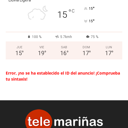
Lluvia Ligera
°
15
°
C
15
°
15
100 %
5.7kmh
75 %
JUE
VIE
SAB
DOM
LUN
15
°
19
°
16
°
17
°
17
°
Error, ¡no se ha establecido el ID del anuncio! ¡Comprueba
tu sintaxis!