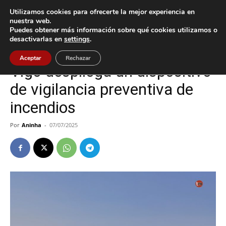
Utilizamos cookies para ofrecerte la mejor experiencia en
nuestra web.
Puedes obtener más información sobre qué cookies utilizamos o
Inicio
Vigo
desactivarlas en
settings
.
Vigo
Aceptar
Rechazar
Vigo despliega un dispositivo
de vigilancia preventiva de
incendios
Por
Aninha
-
07/07/2025