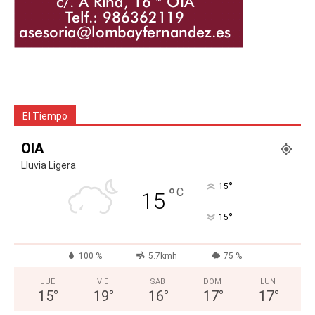
El Tiempo
OIA
Lluvia Ligera
°
15
°
C
15
°
15
100 %
5.7kmh
75 %
JUE
VIE
SAB
DOM
LUN
15
°
19
°
16
°
17
°
17
°