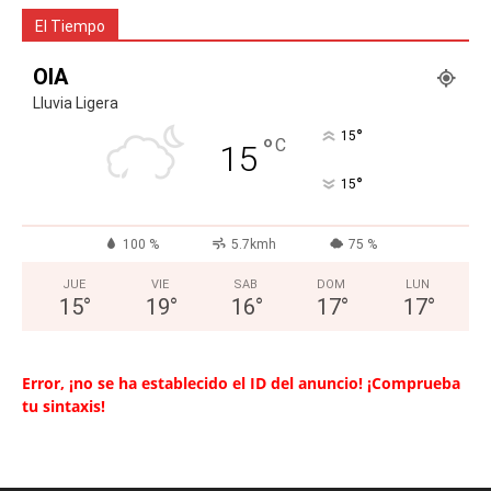
El Tiempo
OIA
Lluvia Ligera
°
15
°
C
15
°
15
100 %
5.7kmh
75 %
JUE
VIE
SAB
DOM
LUN
15
°
19
°
16
°
17
°
17
°
Error, ¡no se ha establecido el ID del anuncio! ¡Comprueba
tu sintaxis!