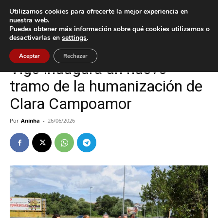
Utilizamos cookies para ofrecerte la mejor experiencia en
nuestra web.
Puedes obtener más información sobre qué cookies utilizamos o
Inicio
Tecnología
desactivarlas en
settings
.
Tecnología
Vigo
Aceptar
Rechazar
Vigo inaugura un nuevo
tramo de la humanización de
Clara Campoamor
Por
Aninha
-
26/06/2026