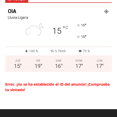
OIA
Lluvia Ligera
°
15
°
C
15
°
15
100 %
5.7kmh
75 %
JUE
VIE
SAB
DOM
LUN
15
°
19
°
16
°
17
°
17
°
Error, ¡no se ha establecido el ID del anuncio! ¡Comprueba
tu sintaxis!