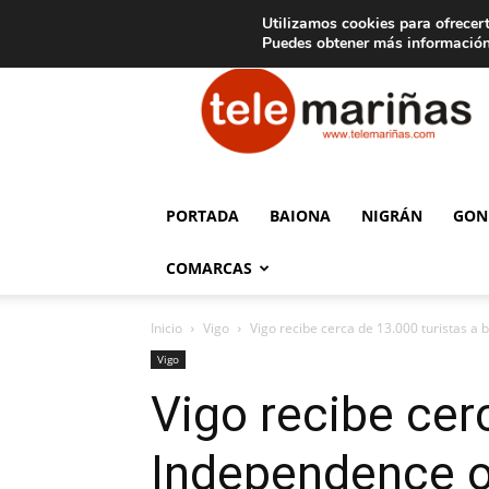
C
15
Aviso legal
Tarifas de publicidad
Oia
Utilizamos cookies para ofrecert
Puedes obtener más información
Telemariñas
PORTADA
BAIONA
NIGRÁN
GON
COMARCAS
Inicio
Vigo
Vigo recibe cerca de 13.000 turistas a 
Vigo
Vigo recibe cer
Independence o