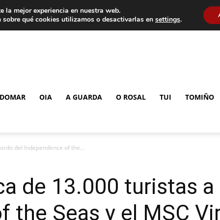
e la mejor experiencia en nuestra web.
 sobre qué cookies utilizamos o desactivarlas en
settings
.
DOMAR
OIA
A GUARDA
O ROSAL
TUI
TOMIÑO
bordo del Independence of the...
ca de 13.000 turistas a
f the Seas y el MSC Vi