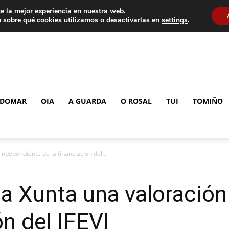
e la mejor experiencia en nuestra web.
 sobre qué cookies utilizamos o desactivarlas en
settings
.
DOMAR
OIA
A GUARDA
O ROSAL
TUI
TOMIÑO
independiente de la financiación del...
la Xunta una valoració
ón del IFEVI