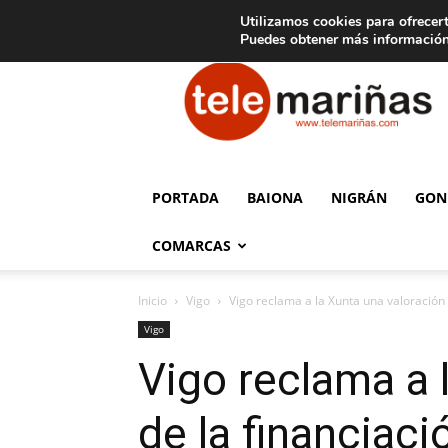
C
15
Aviso legal
Tarifas de publicidad
Oia
Utilizamos cookies para ofrecert
Puedes obtener más información
Telemariñas
PORTADA
BAIONA
NIGRÁN
GON
COMARCAS
Inicio
Vigo
Vigo reclama a la Xunta una valoración 
Vigo
Vigo reclama a 
de la financiaci