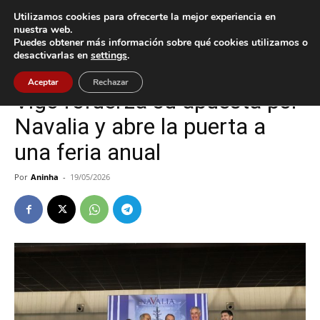
Utilizamos cookies para ofrecerte la mejor experiencia en
nuestra web.
Puedes obtener más información sobre qué cookies utilizamos o
Inicio
Tecnología
desactivarlas en
settings
.
Tecnología
Vigo
Aceptar
Rechazar
Vigo refuerza su apuesta por
Navalia y abre la puerta a
una feria anual
Por
Aninha
-
19/05/2026