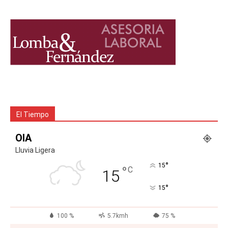
El Tiempo
OIA
Lluvia Ligera
°
15
°
C
15
°
15
100 %
5.7kmh
75 %