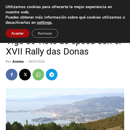
Utilizamos cookies para ofrecerte la mejor experiencia en
nuestra web.
Puedes obtener más información sobre qué cookies utilizamos o
Inicio
Cultura / Ocio
desactivarlas en
settings
.
Cultura / Ocio
Deportes
Vigo
Aceptar
Rechazar
Vigo se viste de época con el
XVII Rally das Donas
Por
Aninha
-
08/07/2026