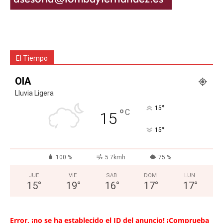
El Tiempo
OIA
Lluvia Ligera
°
15
°
C
15
°
15
100 %
5.7kmh
75 %
JUE
VIE
SAB
DOM
LUN
15
°
19
°
16
°
17
°
17
°
Error, ¡no se ha establecido el ID del anuncio! ¡Comprueba