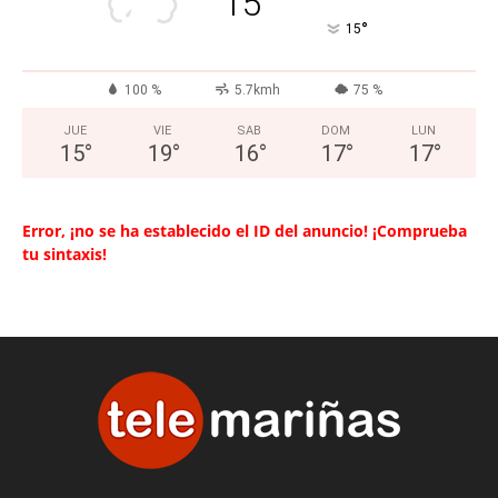
15
°
15
100 %
5.7kmh
75 %
JUE
VIE
SAB
DOM
LUN
15
°
19
°
16
°
17
°
17
°
Error, ¡no se ha establecido el ID del anuncio! ¡Comprueba
tu sintaxis!