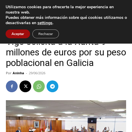
Utilizamos cookies para ofrecerte la mejor experiencia en
nuestra web.
Puedes obtener más información sobre qué cookies utilizamos o
Inicio
Política
desactivarlas en
settings
.
Política
Vigo
Aceptar
Rechazar
Vigo solicita a la Xunta 9
millones de euros por su peso
poblacional en Galicia
Por
Aninha
-
29/06/2026