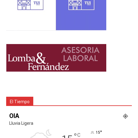
El Tiempo
OIA
Lluvia Ligera
°
15
°
C