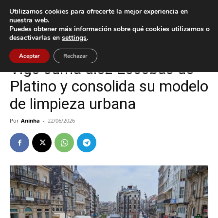
Utilizamos cookies para ofrecerte la mejor experiencia en
nuestra web.
Puedes obtener más información sobre qué cookies utilizamos o
Inicio
Tecnología
desactivarlas en
settings
.
Tecnología
Vigo
Aceptar
Rechazar
Vigo suma diez Escobas de
Platino y consolida su modelo
de limpieza urbana
Por
Aninha
-
22/06/2026