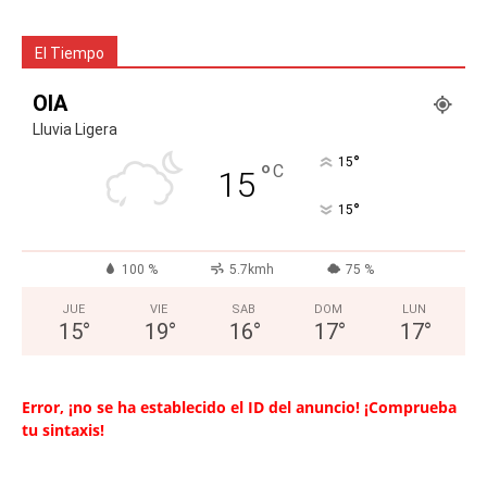
El Tiempo
OIA
Lluvia Ligera
°
15
°
C
15
°
15
100 %
5.7kmh
75 %
JUE
VIE
SAB
DOM
LUN
15
°
19
°
16
°
17
°
17
°
Error, ¡no se ha establecido el ID del anuncio! ¡Comprueba
tu sintaxis!