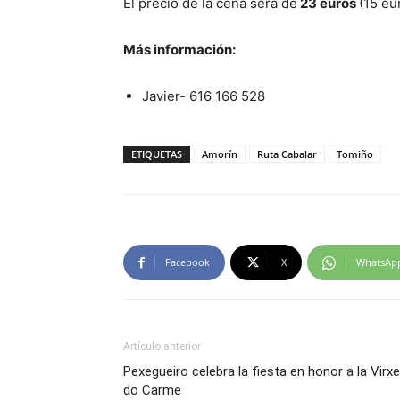
El precio de la cena será de
23 euros
(15 eu
Más información:
Javier- 616 166 528
ETIQUETAS
Amorín
Ruta Cabalar
Tomiño
Facebook
X
WhatsAp
Artículo anterior
Pexegueiro celebra la fiesta en honor a la Virxe
do Carme