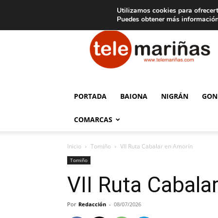
C
15
Aviso legal
Tarifas de publicidad
Oia
Utilizamos cookies para ofrecert
Puedes obtener más información
Telemariñas
PORTADA
BAIONA
NIGRÁN
GON
COMARCAS
Inicio
Tomiño
VII Ruta Cabalar en Amorín
Tomiño
VII Ruta Cabala
Por
Redacción
-
08/07/2026