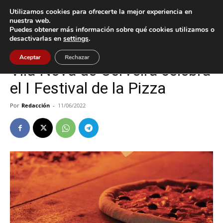
Utilizamos cookies para ofrecerte la mejor experiencia en
nuestra web.
Puedes obtener más información sobre qué cookies utilizamos o
Inicio
Cultura / Ocio
desactivarlas en
settings
.
Cultura / Ocio
Tomiño
Aceptar
Rechazar
Vila Nova de Cerveira celebra
el I Festival de la Pizza
Por
Redacción
-
11/06/2022