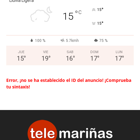
Lluvia Ligera
°
15
°
C
15
°
15
100 %
5.7kmh
75 %
JUE
VIE
SAB
DOM
LUN
15
°
19
°
16
°
17
°
17
°
Error, ¡no se ha establecido el ID del anuncio! ¡Comprueba
tu sintaxis!