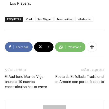
Los Players.
ETIQUETAS
Oia1
San Miguel
Telemariñas
Viladesuso
Facebook
X
WhatsApp
Artículo anterior
Artículo siguiente
El Auditorio Mar de Vigo
Festa da Esfollada Tradicional
anuncia 10 nuevos
en Amorín con porco ó espeto
espectáculos hasta enero