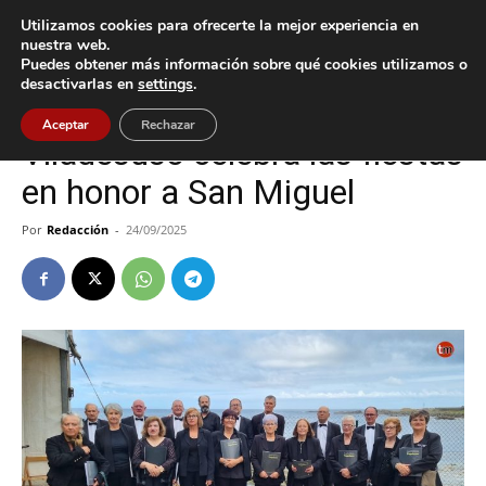
Utilizamos cookies para ofrecerte la mejor experiencia en
nuestra web.
Puedes obtener más información sobre qué cookies utilizamos o
Inicio
Cultura / Ocio
desactivarlas en
settings
.
Cultura / Ocio
Oia
Aceptar
Rechazar
Viladesuso celebra las fiestas
en honor a San Miguel
Por
Redacción
-
24/09/2025