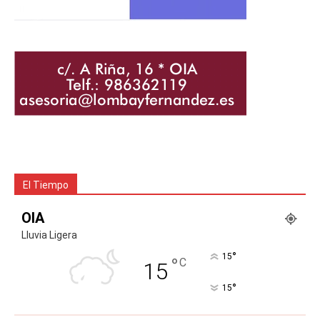
El Tiempo
OIA
Lluvia Ligera
°
15
°
C
15
°
15