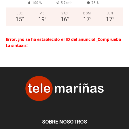
100 %
5.7kmh
75 %
JUE
VIE
SAB
DOM
LUN
15
°
19
°
16
°
17
°
17
°
Error, ¡no se ha establecido el ID del anuncio! ¡Comprueba
tu sintaxis!
SOBRE NOSOTROS