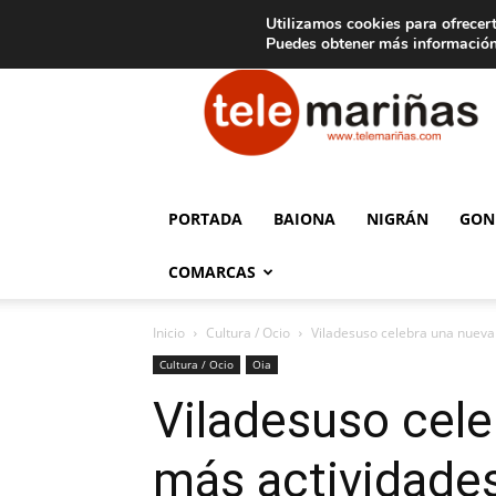
C
15
Aviso legal
Tarifas de publicidad
Oia
Utilizamos cookies para ofrecert
Puedes obtener más información
Telemariñas
PORTADA
BAIONA
NIGRÁN
GON
COMARCAS
Inicio
Cultura / Ocio
Viladesuso celebra una nueva e
Cultura / Ocio
Oia
Viladesuso cele
más actividades