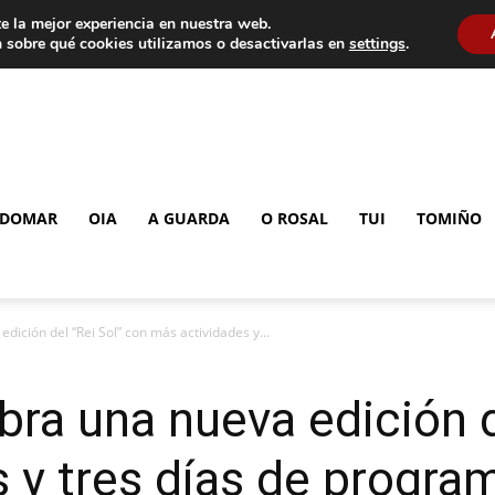
e la mejor experiencia en nuestra web.
 sobre qué cookies utilizamos o desactivarlas en
settings
.
DOMAR
OIA
A GUARDA
O ROSAL
TUI
TOMIÑO
dición del “Rei Sol” con más actividades y...
bra una nueva edición d
 y tres días de progra