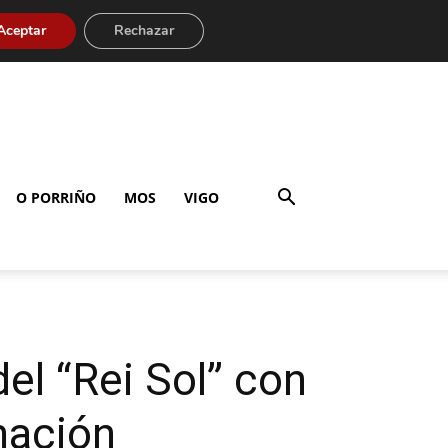
Aceptar
Rechazar
O PORRIÑO
MOS
VIGO
el “Rei Sol” con
mación