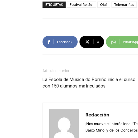
ETIQUETAS
Festival Rei Sol
Oia1
Telemariñas
Facebook
X
WhatsAp
Artículo anterior
La Escola de Música do Porriño inicia el curso
con 150 alumnos matriculados
Redacción
¡Nos mueve el interés local! T
Baixo Miño, y de los Concellos