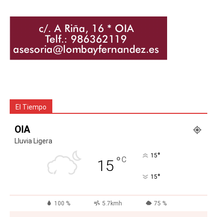
El Tiempo
OIA
Lluvia Ligera
°
15
°
C
15
°
15
100 %
5.7kmh
75 %