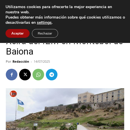
Utilizamos cookies para ofrecerte la mejor experiencia en
nuestra web.
Puedes obtener más información sobre qué cookies utilizamos o
Inicio
Baiona
desactivarlas en
settings
.
Baiona
Cultura / Ocio
Aceptar
Rechazar
Xeira del IEM en Monteboi de
Baiona
Por
Redacción
-
14/07/2025