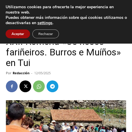
Utilizamos cookies para ofrecerte la mejor experiencia en
nuestra web.
Puedes obtener más información sobre qué cookies utilizamos o
Inicio
Cultura / Ocio
desactivarlas en
settings
.
Cultura / Ocio
Tui
Aceptar
Rechazar
XXII Romería «Os nosos
fariñeiros. Burros e Muíños»
en Tui
Por
Redacción
-
12/05/2025