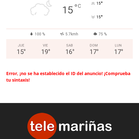
°
15
°
C
15
°
15
100 %
5.7kmh
75 %
JUE
VIE
SAB
DOM
LUN
15
°
19
°
16
°
17
°
17
°
Error, ¡no se ha establecido el ID del anuncio! ¡Comprueba
tu sintaxis!