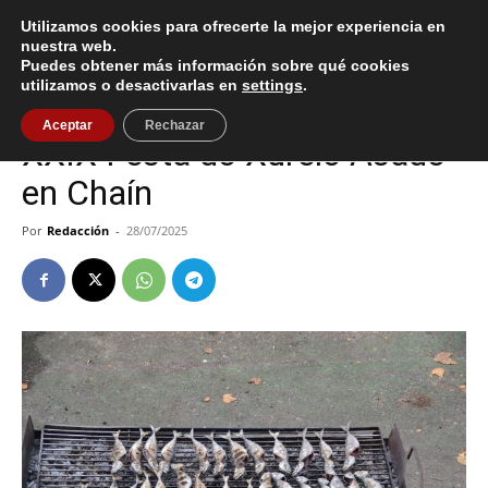
Utilizamos cookies para ofrecerte la mejor experiencia en
nuestra web.
Puedes obtener más información sobre qué cookies
Inicio
Cultura / Ocio
utilizamos o desactivarlas en
settings
.
Cultura / Ocio
Gondomar
Aceptar
Rechazar
XXIX Festa do Xurelo Asado
en Chaín
Por
Redacción
-
28/07/2025