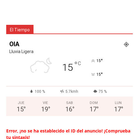
El Tiempo
OIA
Lluvia Ligera
°
15
°
C
15
°
15
100 %
5.7kmh
75 %
JUE
VIE
SAB
DOM
LUN
15
°
19
°
16
°
17
°
17
°
Error, ¡no se ha establecido el ID del anuncio! ¡Comprueba
tu sintaxis!