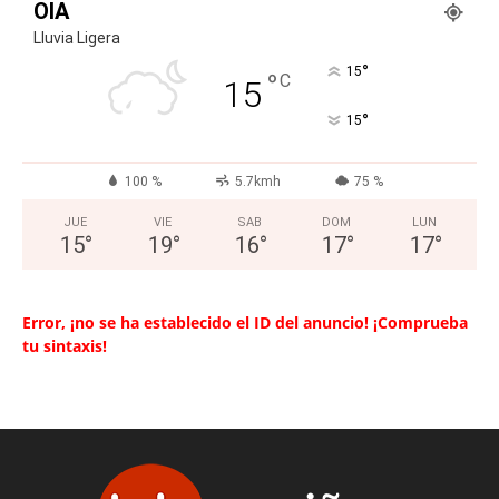
OIA
Lluvia Ligera
°
15
°
C
15
°
15
100 %
5.7kmh
75 %
JUE
VIE
SAB
DOM
LUN
15
°
19
°
16
°
17
°
17
°
Error, ¡no se ha establecido el ID del anuncio! ¡Comprueba
tu sintaxis!