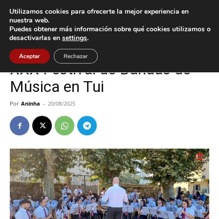
Utilizamos cookies para ofrecerte la mejor experiencia en
nuestra web.
Puedes obtener más información sobre qué cookies utilizamos o
Inicio
Cultura / Ocio
desactivarlas en
settings
.
Cultura / Ocio
Tui
Aceptar
Rechazar
XXX Festival de Bandas de
Música en Tui
Por
Aninha
-
20/08/2025