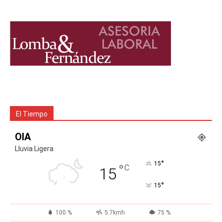
El Tiempo
OIA
Lluvia Ligera
°
15
°
C
15
°
15
100 %
5.7kmh
75 %