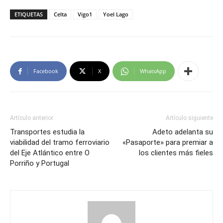
ETIQUETAS
Celta
Vigo1
Yoel Lago
Facebook
X
WhatsApp
Artículo anterior
Artículo siguiente
Transportes estudia la
Adeto adelanta su
viabilidad del tramo ferroviario
«Pasaporte» para premiar a
del Eje Atlántico entre O
los clientes más fieles
Porriño y Portugal