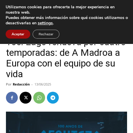
Utilizamos cookies para ofrecerte la mejor experiencia en
nuestra web.
Puedes obtener más información sobre qué cookies utilizamos o
Inicio
Celta
desactivarlas en
settings
.
Celta
Deportes
Vigo
Aceptar
Rechazar
Yoel Lago renueva por cuatro
temporadas: de A Madroa a
Europa con el equipo de su
vida
Por
Redacción
-
13/06/2025