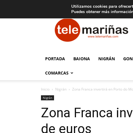
C
15
Aviso legal
Tarifas de publicidad
Oia
Utilizamos cookies para ofrecert
Puedes obtener más información
Telemariñas
PORTADA
BAIONA
NIGRÁN
GON
COMARCAS
Inicio
Nigrán
Zona Franca invertirá en Porto do Mo
Nigrán
Zona Franca inv
de euros