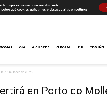
e la mejor experiencia en nuestra web.
 sobre qué cookies utilizamos o desactivarlas en
settings
.
DOMAR
OIA
A GUARDA
O ROSAL
TUI
TOMIÑO
lle 2,8 millones de euros
ertirá en Porto do Moll